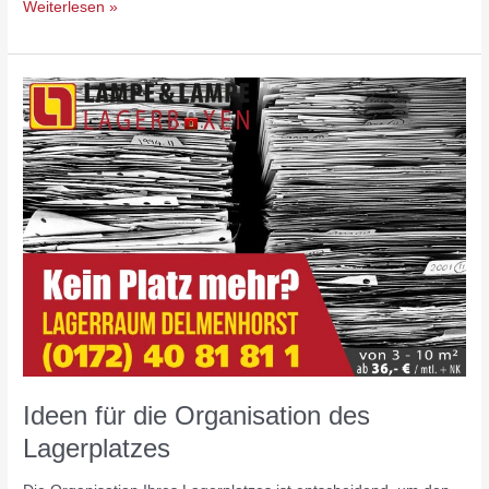
Weiterlesen »
Ideen
für
die
Organisation
des
Lagerplatzes
Ideen für die Organisation des
Lagerplatzes