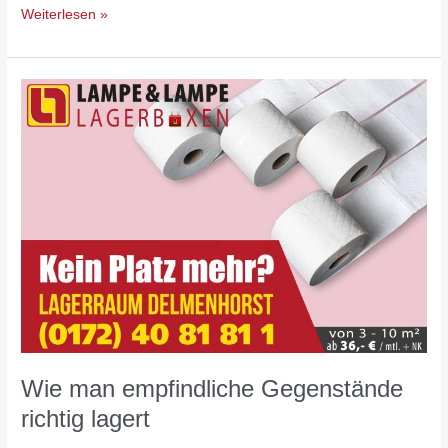
Weiterlesen »
Wie
man
empfindliche
Gegenstände
richtig
lagert
Wie man empfindliche Gegenstände
richtig lagert