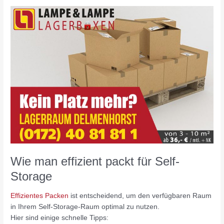
Wie
man
effizient
packt
für
Self-
Storage
Wie man effizient packt für Self-
Storage
Effizientes Packen
ist entscheidend, um den verfügbaren Raum
in Ihrem Self-Storage-Raum optimal zu nutzen.
Hier sind einige schnelle Tipps: