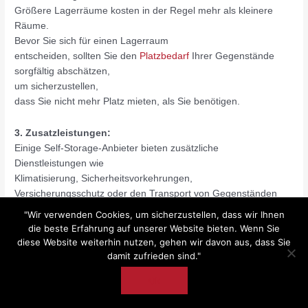
Größere Lagerräume kosten in der Regel mehr als kleinere
Räume.
Bevor Sie sich für einen Lagerraum
entscheiden, sollten Sie den
Platzbedarf
Ihrer Gegenstände
sorgfältig abschätzen,
um sicherzustellen,
dass Sie nicht mehr Platz mieten, als Sie benötigen.
3. Zusatzleistungen:
Einige Self-Storage-Anbieter bieten zusätzliche
Dienstleistungen wie
Klimatisierung, Sicherheitsvorkehrungen,
Versicherungsschutz oder den Transport von Gegenständen
an.
"Wir verwenden Cookies, um sicherzustellen, dass wir Ihnen
Diese Zusatzleistungen können die Gesamtkosten für Self-
die beste Erfahrung auf unserer Website bieten. Wenn Sie
Storage
diese Website weiterhin nutzen, gehen wir davon aus, dass Sie
erhöhen, sind jedoch oft lohnenswert,
damit zufrieden sind."
um die Sicherheit und den Schutz Ihrer Besitztümer zu
Ok
gewährleisten.